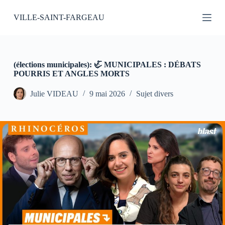
P
VILLE-SAINT-FARGEAU
a
s
s
e
r
a
(élections municipales): 🦏 MUNICIPALES : DÉBATS
u
POURRIS ET ANGLES MORTS
c
o
Julie VIDEAU
9 mai 2026
Sujet divers
n
t
e
n
u