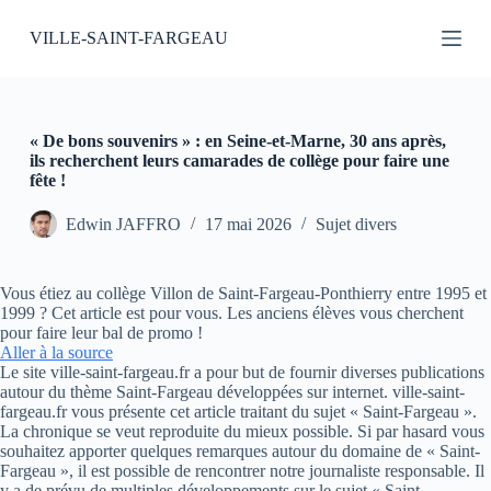
P
VILLE-SAINT-FARGEAU
a
s
s
e
r
a
« De bons souvenirs » : en Seine-et-Marne, 30 ans après,
u
ils recherchent leurs camarades de collège pour faire une
c
fête !
o
n
Edwin JAFFRO
17 mai 2026
Sujet divers
t
e
n
Vous étiez au collège Villon de Saint-Fargeau-Ponthierry entre 1995 et
u
1999 ? Cet article est pour vous. Les anciens élèves vous cherchent
pour faire leur bal de promo !
Aller à la source
Le site ville-saint-fargeau.fr a pour but de fournir diverses publications
autour du thème Saint-Fargeau développées sur internet. ville-saint-
fargeau.fr vous présente cet article traitant du sujet « Saint-Fargeau ».
La chronique se veut reproduite du mieux possible. Si par hasard vous
souhaitez apporter quelques remarques autour du domaine de « Saint-
Fargeau », il est possible de rencontrer notre journaliste responsable. Il
y a de prévu de multiples développements sur le sujet « Saint-