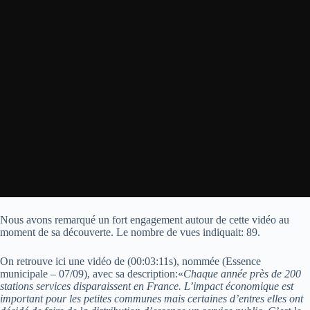
Nous avons remarqué un fort engagement autour de cette vidéo au
moment de sa découverte. Le nombre de vues indiquait: 89.
On retrouve ici une vidéo de (00:03:11s), nommée (Essence
municipale – 07/09), avec sa description:«
Chaque année près de 200
stations services disparaissent en France. L’impact économique est
important pour les petites communes mais certaines d’entres elles ont