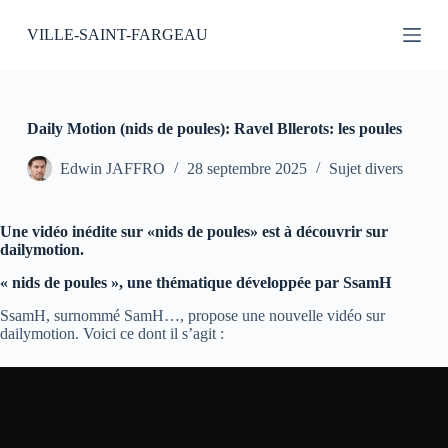
P
VILLE-SAINT-FARGEAU
a
s
s
e
r
a
Daily Motion (nids de poules): Ravel Bllerots: les poules
u
c
Edwin JAFFRO
28 septembre 2025
Sujet divers
o
n
t
Une vidéo inédite sur «nids de poules» est à découvrir sur
e
dailymotion.
n
u
« nids de poules », une thématique développée par SsamH
SsamH, surnommé SamH…, propose une nouvelle vidéo sur
dailymotion. Voici ce dont il s’agit :