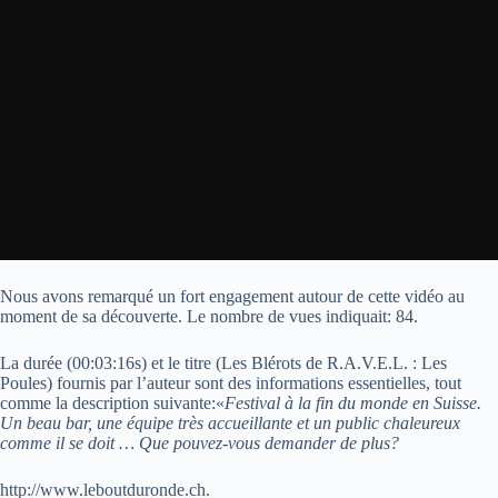
Nous avons remarqué un fort engagement autour de cette vidéo au
moment de sa découverte. Le nombre de vues indiquait: 84.
La durée (00:03:16s) et le titre (Les Blérots de R.A.V.E.L. : Les
Poules) fournis par l’auteur sont des informations essentielles, tout
comme la description suivante:«
Festival à la fin du monde en Suisse.
Un beau bar, une équipe très accueillante et un public chaleureux
comme il se doit … Que pouvez-vous demander de plus?
http://www.leboutduronde.ch.