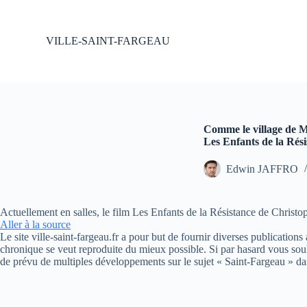
P
a
s
VILLE-SAINT-FARGEAU
s
e
r
a
u
c
o
Comme le village de M
n
Les Enfants de la Rési
t
e
Edwin JAFFRO
n
u
Actuellement en salles, le film Les Enfants de la Résistance de Christo
Aller à la source
Le site ville-saint-fargeau.fr a pour but de fournir diverses publication
chronique se veut reproduite du mieux possible. Si par hasard vous souh
de prévu de multiples développements sur le sujet « Saint-Fargeau » da