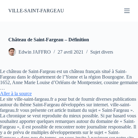
P
VILLE-SAINT-FARGEAU
a
s
s
e
r
a
Château de Saint-Fargeau – Définition
u
c
Edwin JAFFRO
27 avril 2021
Sujet divers
o
n
t
Le château de Saint-Fargeau est un château français situé à Saint-
e
Fargeau dans le département de l’Yonne et la région Bourgogne. En
n
1652, Anne Marie Louise d’Orléans de Montpensier, cousine germaine
u
…
Aller à la source
Le site ville-saint-fargeau.fr a pour but de fournir diverses publications
autour du thème Saint-Fargeau développées sur internet. ville-saint-
fargeau.fr vous présente cet article traitant du sujet « Saint-Fargeau ».
La chronique se veut reproduite du mieux possible. Si par hasard vous
souhaitez apporter quelques remarques autour du domaine de « Saint-
Fargeau », il est possible de rencontrer notre journaliste responsable. Il
y a de prévu de multiples développements sur le sujet « Saint-
Fargeau » dans peu de temps, on vous invite à naviguer sur notre site