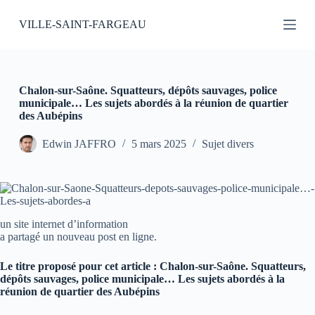
P
VILLE-SAINT-FARGEAU
a
s
s
e
r
a
Chalon-sur-Saône. Squatteurs, dépôts sauvages, police
u
municipale… Les sujets abordés à la réunion de quartier
c
des Aubépins
o
n
Edwin JAFFRO
5 mars 2025
Sujet divers
t
e
n
u
un site internet d’information
a partagé un nouveau post en ligne.
Le titre proposé pour cet article : Chalon-sur-Saône. Squatteurs,
dépôts sauvages, police municipale… Les sujets abordés à la
réunion de quartier des Aubépins