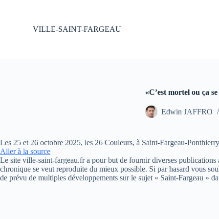
P
a
s
VILLE-SAINT-FARGEAU
s
e
r
a
u
c
o
«C’est mortel ou ça se
n
t
Edwin JAFFRO
e
n
u
Les 25 et 26 octobre 2025, les 26 Couleurs, à Saint-Fargeau-Ponthierr
Aller à la source
Le site ville-saint-fargeau.fr a pour but de fournir diverses publication
chronique se veut reproduite du mieux possible. Si par hasard vous souh
de prévu de multiples développements sur le sujet « Saint-Fargeau » da