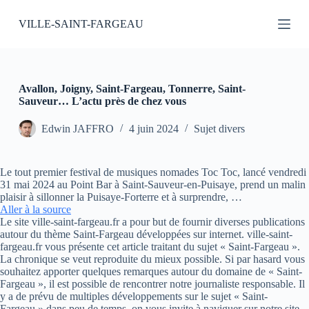
P
VILLE-SAINT-FARGEAU
a
s
s
e
r
a
Avallon, Joigny, Saint-Fargeau, Tonnerre, Saint-
u
Sauveur… L’actu près de chez vous
c
o
Edwin JAFFRO
4 juin 2024
Sujet divers
n
t
e
Le tout premier festival de musiques nomades Toc Toc, lancé vendredi
n
31 mai 2024 au Point Bar à Saint-Sauveur-en-Puisaye, prend un malin
u
plaisir à sillonner la Puisaye-Forterre et à surprendre, …
Aller à la source
Le site ville-saint-fargeau.fr a pour but de fournir diverses publications
autour du thème Saint-Fargeau développées sur internet. ville-saint-
fargeau.fr vous présente cet article traitant du sujet « Saint-Fargeau ».
La chronique se veut reproduite du mieux possible. Si par hasard vous
souhaitez apporter quelques remarques autour du domaine de « Saint-
Fargeau », il est possible de rencontrer notre journaliste responsable. Il
y a de prévu de multiples développements sur le sujet « Saint-
Fargeau » dans peu de temps, on vous invite à naviguer sur notre site