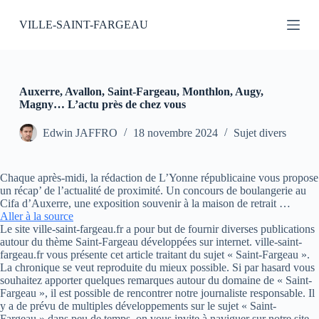
P
VILLE-SAINT-FARGEAU
a
s
s
e
r
a
Auxerre, Avallon, Saint-Fargeau, Monthlon, Augy,
u
Magny… L’actu près de chez vous
c
o
Edwin JAFFRO
18 novembre 2024
Sujet divers
n
t
e
Chaque après-midi, la rédaction de L’Yonne républicaine vous propose
n
un récap’ de l’actualité de proximité. Un concours de boulangerie au
u
Cifa d’Auxerre, une exposition souvenir à la maison de retrait …
Aller à la source
Le site ville-saint-fargeau.fr a pour but de fournir diverses publications
autour du thème Saint-Fargeau développées sur internet. ville-saint-
fargeau.fr vous présente cet article traitant du sujet « Saint-Fargeau ».
La chronique se veut reproduite du mieux possible. Si par hasard vous
souhaitez apporter quelques remarques autour du domaine de « Saint-
Fargeau », il est possible de rencontrer notre journaliste responsable. Il
y a de prévu de multiples développements sur le sujet « Saint-
Fargeau » dans peu de temps, on vous invite à naviguer sur notre site