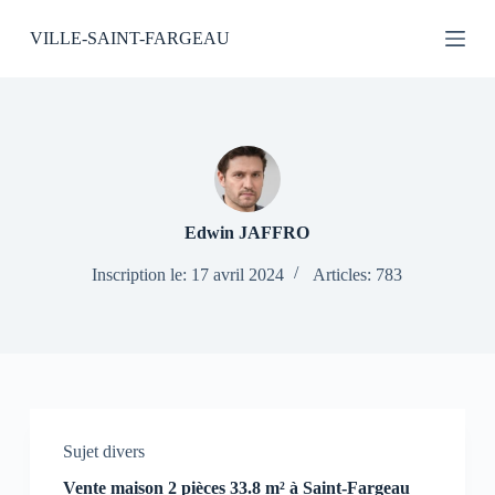
P
VILLE-SAINT-FARGEAU
a
s
s
e
r
a
u
c
o
n
Edwin JAFFRO
t
e
Inscription le: 17 avril 2024
Articles: 783
n
u
Sujet divers
Vente maison 2 pièces 33.8 m² à Saint-Fargeau