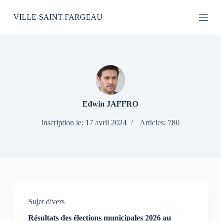
P
VILLE-SAINT-FARGEAU
a
s
s
e
r
a
u
c
o
n
Edwin JAFFRO
t
e
Inscription le: 17 avril 2024
Articles: 780
n
u
Sujet divers
Résultats des élections municipales 2026 au