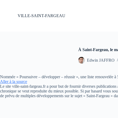
P
a
s
VILLE-SAINT-FARGEAU
s
e
r
a
u
c
o
À Saint-Fargeau, le m
n
t
Edwin JAFFRO
e
n
u
Nommée « Poursuivre – développer – réussir », une liste renouvelée à 
Aller à la source
Le site ville-saint-fargeau.fr a pour but de fournir diverses publication
chronique se veut reproduite du mieux possible. Si par hasard vous souh
de prévu de multiples développements sur le sujet « Saint-Fargeau » da